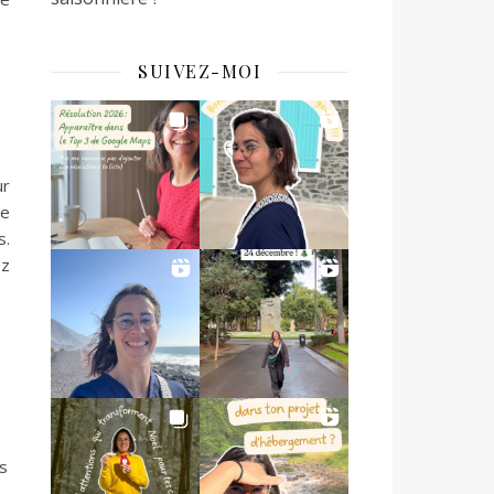
SUIVEZ-MOI
ur
le
s.
ez
es