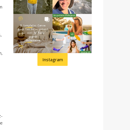
on
,
n,
Instagram
z-
te