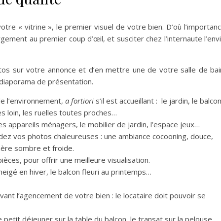
tre « vitrine », le premier visuel de votre bien. D’où l’importan
rgement au premier coup d’œil, et susciter chez l’internaute l’env
hotos sur votre annonce et d’en mettre une de votre salle de bai
 diaporama de présentation.
de l’environnement,
a fortiori
s’il est accueillant : le jardin, le balcon
s loin, les ruelles toutes proches…
s appareils ménagers, le mobilier de jardin, l’espace jeux…
endez vos photos chaleureuses : une ambiance cocooning, douce,
hère sombre et froide.
èces, pour offrir une meilleure visualisation.
eigé en hiver, le balcon fleuri au printemps…
ant l’agencement de votre bien : le locataire doit pouvoir se
petit déjeuner sur la table du balcon, le transat sur la pelouse,